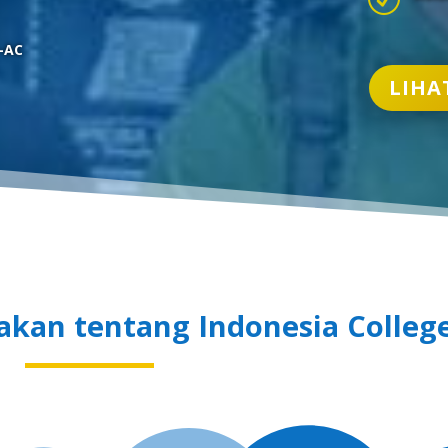
-AC
LIHA
kan tentang Indonesia College