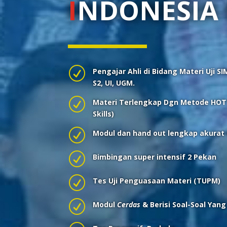
I
NDONESIA
R
Pengajar Ahli di Bidang Materi Uji S
S2, UI, UGM.
R
Materi Terlengkap Dgn Metode HOTS
Skills)
R
Modul dan hand out lengkap akurat 
R
Bimbingan super intensif 2 Pekan
R
Tes Uji Penguasaan Materi (TUPM)
R
Modul
Cerdas
& Berisi Soal-Soal Yang