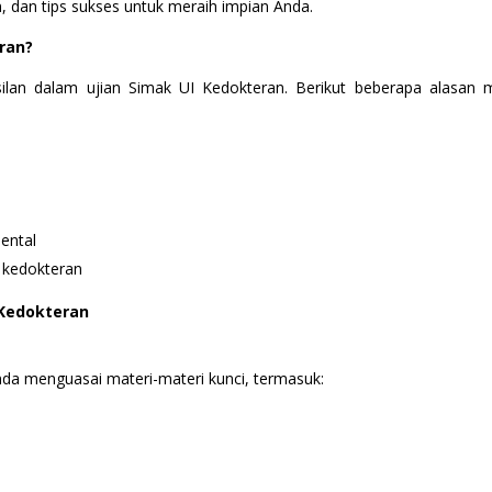
n, dan tips sukses untuk meraih impian Anda.
Sbobet
ran?
silan dalam ujian Simak UI Kedokteran. Berikut beberapa alasa
ental
 kedokteran
 Kedokteran
a menguasai materi-materi kunci, termasuk: