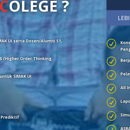
C
OLEGE
?
LEB
IMAK UI serta Dosen/Alumni S1,
R
Kons
Peng
 (Higher Order Thinking
R
Ber
R
Pela
untuk SIMAK UI
R
All 
R
Lap
R
Simu
 Prediktif
R
ASR