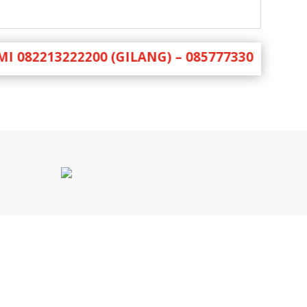
213222200 (GILANG) – 085777330777 (NEFRI) 