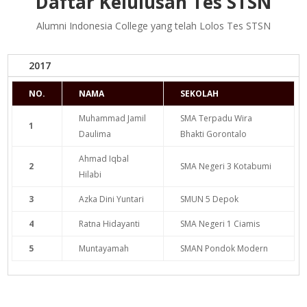
Daftar Kelulusan Tes STSN
Alumni Indonesia College yang telah Lolos Tes STSN
2017
NO.
NAMA
SEKOLAH
Muhammad Jamil
SMA Terpadu Wira
1
Daulima
Bhakti Gorontalo
Ahmad Iqbal
2
SMA Negeri 3 Kotabumi
Hilabi
3
Azka Dini Yuntari
SMUN 5 Depok
4
Ratna Hidayanti
SMA Negeri 1 Ciamis
5
Muntayamah
SMAN Pondok Modern