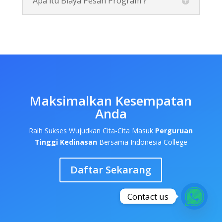
Apa itu Biaya Pesan Program ?
Maksimalkan Kesempatan
Anda
Raih Sukses Wujudkan Cita-Cita Masuk
Perguruan
Tinggi Kedinasan
Bersama Indonesia College
Daftar Sekarang
Contact us