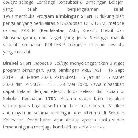
College
sebagai Lembaga Konsultasi & Bimbingan Belajar
yang telah berpengalaman sejak
1993 membuka Program
Bimbingan
STSN
. Didukung oleh
pengajar yang berkualitas S1/S2/dosen UI & UGM, metode
cerdas, PAKEM (Pendekatan, Aktif, Kreatif, Efektif dan
Menyenangkan), dan target yang jelas. Sehingga masuk
sekolah kedinasan POLTEKIP bukanlah menjadi sesuatu
yang mustahil.
Bimbel STSN
Indonesia College
menyelenggarakan 3 (tiga)
program bimbingan, yaitu bimbingan PRESTASI = 16 Sept
2019 – 30 Maret 2020, PRINSIPAL = 6 Januari – 5 Maret
2020 dan PINSUS = 15 – 28 Mei 2020. Siswa dipastikan
dapat belajar dengan efektif, lolos seleksi dan kuliah di
Sekolah Kedinasan
STSN
. Asrama sudah kami sediakan
secara gratis bagi peserta dari luar kota/daerah. Pastikan
anda nyaman selama bimbingan dan diterima di Sekolah
Kedinasan. Pendaftaran akan ditutup apabila kuota sudah
terpenuhi guna menjaga kondusifitas serta kualitas.