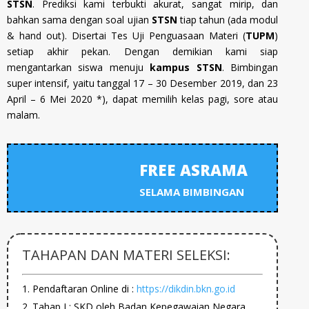
STSN
. Prediksi kami terbukti akurat, sangat mirip, dan
bahkan sama dengan soal ujian
STSN
tiap tahun (ada modul
& hand out). Disertai Tes Uji Penguasaan Materi (
TUPM
)
setiap akhir pekan. Dengan demikian kami siap
mengantarkan siswa menuju
kampus STSN
. Bimbingan
super intensif, yaitu tanggal 17 – 30 Desember 2019, dan 23
April – 6 Mei 2020 *), dapat memilih kelas pagi, sore atau
malam.
FREE ASRAMA
SELAMA BIMBINGAN
TAHAPAN DAN MATERI SELEKSI:
Pendaftaran Online di :
https://dikdin.bkn.go.id
Tahap I : SKD oleh Badan Kepegawaian Negara