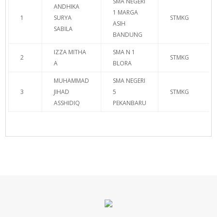
SMA NEGERI
ANDHIKA
1 MARGA
1
SURYA
STMKG
ASIH
SABILA
BANDUNG
IZZA MITHA
SMA N 1
2
STMKG
A
BLORA
MUHAMMAD
SMA NEGERI
3
JIHAD
5
STMKG
ASSHIDIQ
PEKANBARU