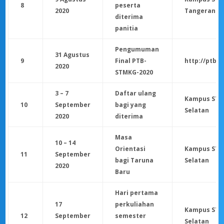
8
peserta
2020
TangerangS
diterima
panitia
Pengumuman
31 Agustus
9
Final PTB-
http://ptb.s
2020
STMKG-2020
3 – 7
Daftar ulang
Kampus STM
10
September
bagi yang
Selatan
2020
diterima
Masa
10 – 14
Orientasi
Kampus STM
11
September
bagi Taruna
Selatan
2020
Baru
Hari pertama
17
perkuliahan
Kampus STM
12
September
semester
Selatan