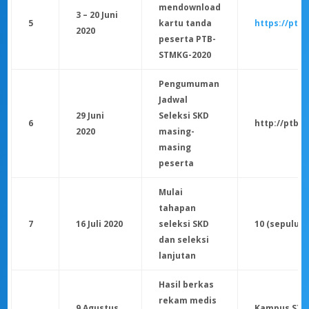
mendownload
3 – 20 Juni
5
kartu tanda
https://ptb.
2020
peserta PTB-
STMKG-2020
Pengumuman
Jadwal
29 Juni
Seleksi SKD
6
http://ptb.s
2020
masing-
masing
peserta
Mulai
tahapan
7
16 Juli 2020
seleksi SKD
10 (sepuluh)
dan seleksi
lanjutan
Hasil berkas
rekam medis
9 Agustus
Kampus ST