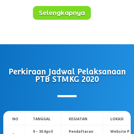
Selengkapnya
Perkiraan Jadwal Pelaksanaan
PTB STMKG 2020
NO
TANGGAL
KEGIATAN
LOKASI
9 – 30 April
Pendaftaran
Website Pa