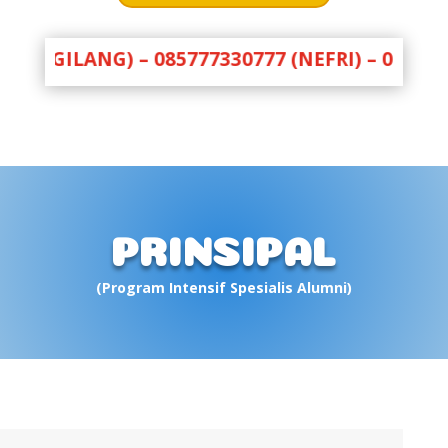
NG) – 085777330777 (NEFRI) – 081333777338 
PRINSIPAL
(Program Intensif Spesialis Alumni)