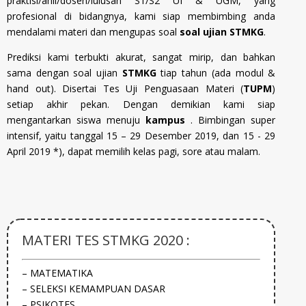
praktisi/ahli/dosen/lulusan S1/S2 UI & UGM, yang
profesional di bidangnya, kami siap membimbing anda
mendalami materi dan mengupas soal
soal ujian STMKG
.
Prediksi kami terbukti akurat, sangat mirip, dan bahkan
sama dengan soal ujian
STMKG
tiap tahun (ada modul &
hand out). Disertai Tes Uji Penguasaan Materi (
TUPM
)
setiap akhir pekan. Dengan demikian kami siap
mengantarkan siswa menuju
kampus
. Bimbingan super
intensif, yaitu tanggal 15 – 29 Desember 2019, dan 15 - 29
April 2019 *), dapat memilih kelas pagi, sore atau malam.
MATERI TES STMKG 2020 :
– MATEMATIKA
– SELEKSI KEMAMPUAN DASAR
– PSIKOTES