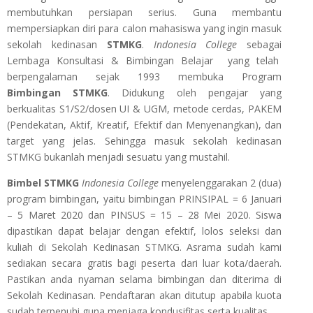
membutuhkan persiapan serius.
Guna membantu
mempersiapkan diri para calon mahasiswa yang ingin masuk
sekolah kedinasan
STMKG
.
Indonesia College
sebagai
Lembaga Konsultasi & Bimbingan Belajar yang telah
berpengalaman sejak 1993 membuka Program
Bimbingan
STMKG
. Didukung oleh pengajar yang
berkualitas S1/S2/dosen UI & UGM, metode cerdas, PAKEM
(Pendekatan, Aktif, Kreatif, Efektif dan Menyenangkan), dan
target yang jelas. Sehingga masuk sekolah kedinasan
STMKG bukanlah menjadi sesuatu yang mustahil.
Bimbel STMKG
Indonesia College
menyelenggarakan 2 (dua)
program bimbingan, yaitu bimbingan PRINSIPAL = 6 Januari
– 5 Maret 2020 dan PINSUS = 15 – 28 Mei 2020. Siswa
dipastikan dapat belajar dengan efektif, lolos seleksi dan
kuliah di Sekolah Kedinasan STMKG. Asrama sudah kami
sediakan secara gratis bagi peserta dari luar kota/daerah.
Pastikan anda nyaman selama bimbingan dan diterima di
Sekolah Kedinasan. Pendaftaran akan ditutup apabila kuota
sudah terpenuhi guna menjaga kondusifitas serta kualitas.